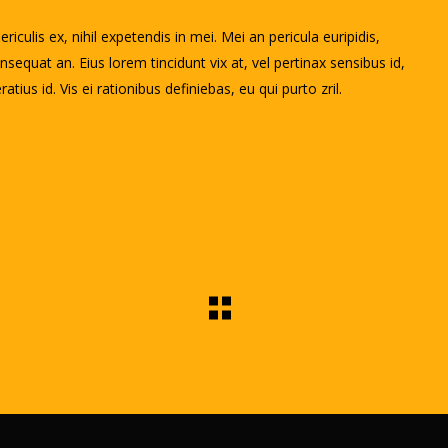
culis ex, nihil expetendis in mei. Mei an pericula euripidis,
consequat an. Eius lorem tincidunt vix at, vel pertinax sensibus id,
tius id. Vis ei rationibus definiebas, eu qui purto zril.