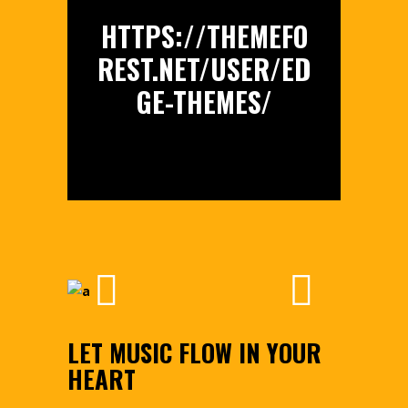
HTTPS://THEMEFO
REST.NET/USER/ED
GE-THEMES/
LET MUSIC FLOW IN YOUR
HEART