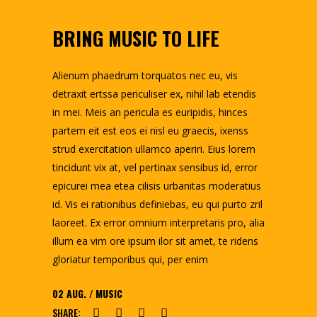
BRING MUSIC TO LIFE
Alienum phaedrum torquatos nec eu, vis
detraxit ertssa periculiser ex, nihil lab etendis
in mei. Meis an pericula es euripidis, hinces
partem eit est eos ei nisl eu graecis, ixenss
strud exercitation ullamco aperiri. Eius lorem
tincidunt vix at, vel pertinax sensibus id, error
epicurei mea etea cilisis urbanitas moderatius
id. Vis ei rationibus definiebas, eu qui purto zril
laoreet. Ex error omnium interpretaris pro, alia
illum ea vim ore ipsum ilor sit amet, te ridens
gloriatur temporibus qui, per enim
02
AUG.
MUSIC
SHARE: