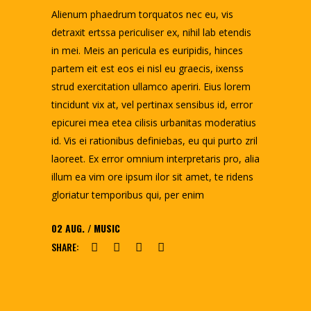
Alienum phaedrum torquatos nec eu, vis
detraxit ertssa periculiser ex, nihil lab etendis
in mei. Meis an pericula es euripidis, hinces
partem eit est eos ei nisl eu graecis, ixenss
strud exercitation ullamco aperiri. Eius lorem
tincidunt vix at, vel pertinax sensibus id, error
epicurei mea etea cilisis urbanitas moderatius
id. Vis ei rationibus definiebas, eu qui purto zril
laoreet. Ex error omnium interpretaris pro, alia
illum ea vim ore ipsum ilor sit amet, te ridens
gloriatur temporibus qui, per enim
02
AUG.
MUSIC
SHARE: