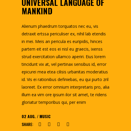
UNIVERSAL LANGUAGE OF
MANKIND
Alienum phaedrum torquatos nec eu, vis
detraxit ertssa periculiser ex, nihil lab etendis
in mei. Meis an pericula es euripidis, hinces
partem eit est eos ei nisl eu graecis, ixenss
strud exercitation ullamco aperiri. Eius lorem
tincidunt vix at, vel pertinax sensibus id, error
epicurei mea etea cilisis urbanitas moderatius
id. Vis ei rationibus definiebas, eu qui purto zril
laoreet. Ex error omnium interpretaris pro, alia
illum ea vim ore ipsum ilor sit amet, te ridens
gloriatur temporibus qui, per enim
02
AUG.
MUSIC
SHARE: